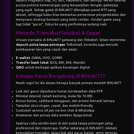
seperti Pragmatic Play, PG Soft, Habanero, dan lainnya. PAY4D dikenal
punya potensi kemenangan yang menjanjikan dengan gameplay
yang asyik. Setiap game di
BINJAI77
dilengkapi panel RTP yang
akurat, sehingga kamu bisa memantau persentase pengembalian dan
menyusun strategi bermain yang lebih cerdas - hindari game yang
lagi tidak “gacor”, fokus ke yang performnya sedang naik.
Metode Transaksi Fleksibel & Cepat
Urusan transaksi di BINJAI77 gampang dan fleksibel. Selain menerima
deposit pulsa tanpa potongan
Telkomsel, tersedia juga metode
pembayaran lain yang cepat dan aman:
E-wallet
: DANA, OVO, GOPAY.
Transfer bank lokal
: BCA, BRI, BNI, Mandiri.
QRIS
untuk berbagai aplikasi keuangan digital.
Kenapa Harus Bergabung di BINJAI77?
Masih ragu? Ini dia alasan kenapa banyak pemain memilih BINJAI77:
Link slot gacor diperbarui harian berdasarkan data RTP.
Minimal deposit ramah kantong, mulai Rp 10.000.
Bonus harian, cashback mingguan, dan promo menarik lainnya.
Tampilan situs ringan, cepat, dan mobile-friendly.
Customer service 24 jam via live chat & WhatsApp.
Keamanan dan privasi data member dijaga ketat.
Saatnya coba sendiri main di
slot pulsa
tanpa potongan yang
profesional dan tepercaya. Daftar sekarang di
BINJAI77
, nikmati
kemudahan transaksi, akses link slot gacor harian, serta deretan