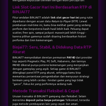
mengambil keputusan bermain dengan lebih percaya diri.
Link Slot Gacor Hari Ini Berdasarkan RTP di
BINJAI77
Fitur andalan BINJAI77 adalah
link
slot gacor hari ini
yang rutin
diperbarui dengan acuan data
Return to Player
(RTP). Lewat
pembaruan real-time ini, kamu bisa melihat game yang sedang
perform dan berpotensi kasih hasil lebih baik. Peluang dapat
scatter, free spin, sampai jackpot
maxwin
jadi lebih tinggi -
karena pilihan gamenya sudah disaring berdasarkan histori
performa dan tren kemenangan.
Binjai77: Seru, Stabil, & Didukung Data RTP
Akurat
BINJAI77 menyediakan deretan permainan
PAY4D
dari provider
top seperti Pragmatic Play, PG Soft, Habanero, dan lainnya.
PAY4D dikenal punya potensi kemenangan yang menjanjikan
dengan gameplay yang asyik. Setiap game di
BINJAI77
dilengkapi panel RTP yang akurat, sehingga kamu bisa
memantau persentase pengembalian dan menyusun strategi
bermain yang lebih cerdas - hindari game yang lagi tidak
“gacor”, fokus ke yang performnya sedang naik.
Metode Transaksi Fleksibel & Cepat
Urusan transaksi di BINJAI77 gampang dan fleksibel. Selain
menerima
deposit pulsa tanpa potongan
Telkomsel, tersedia
juga metode pembayaran lain yang cepat dan aman: