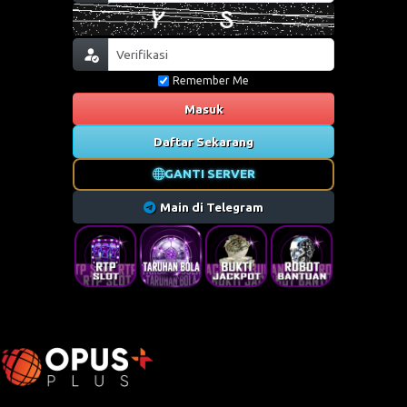
Remember Me
Masuk
Daftar Sekarang
GANTI SERVER
Main di Telegram