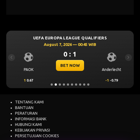
UEFA EUROPA LEAGUE QUALIFIERS
August 7, 2026 — 00:45 WIB
0 : 1
Previous
Next
BET NOW
PAOK
Anderlecht
1
0.67
-1
-0.79
TENTANG KAMI
BANTUAN
PERATURAN
INFORMASI BANK
HUBUNGI KAMI
KEBIJAKAN PRIVASI
PERSETUJUAN COOKIES