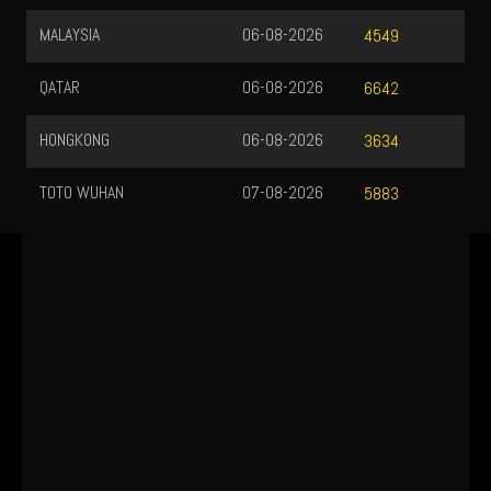
MALAYSIA
06-08-2026
4549
QATAR
06-08-2026
6642
HONGKONG
06-08-2026
3634
TOTO WUHAN
07-08-2026
5883