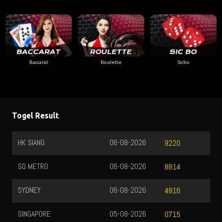
Baccarat
Roulette
Sicbo
Togel Result
HK SIANG
06-08-2026
9220
SG METRO
06-08-2026
8814
SYDNEY
06-08-2026
4816
SINGAPORE
05-08-2026
0715