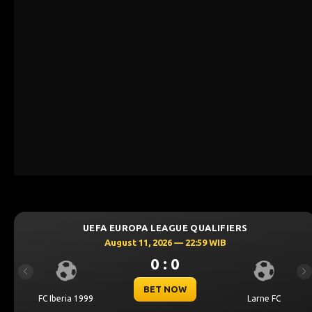
UEFA EUROPA LEAGUE QUALIFIERS
August 11, 2026 — 22:59 WIB
0 : 0
Previous
Ne
BET NOW
FC Iberia 1999
Larne FC