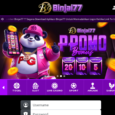
mber Binjai77 !!! Segera Download Aplikasi Binjai77 Untuk Memudahkan Login Ketika Link Terblokir.
TOGEL
SLOT
LIVE CASINO
SPORT
ARCADE
SABU