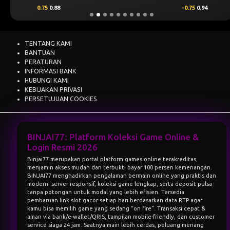
0.75
0.88
-0.75
0.94
TENTANG KAMI
BANTUAN
PERATURAN
INFORMASI BANK
HUBUNGI KAMI
KEBIJAKAN PRIVASI
PERSETUJUAN COOKIES
BINJAI77
: Platform Koleksi Game Online &
Login Resmi 2026
Binjai77 merupakan portal platform games online terakreditas,
menjamin akses mudah dan terbukti bayar 100 persen kemenangan.
BINJAI77 menghadirkan pengalaman bermain online yang praktis dan
modern: server responsif, koleksi game lengkap, serta deposit pulsa
tanpa potongan untuk modal yang lebih efisien. Tersedia
pembaruan link slot gacor setiap hari berdasarkan data RTP agar
kamu bisa memilih game yang sedang “on fire”. Transaksi cepat &
aman via bank/e-wallet/QRIS, tampilan mobile-friendly, dan customer
service siaga 24 jam. Saatnya main lebih cerdas, peluang menang