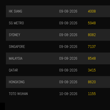
HK SIANG
09-08-2026
4008
SG METRO
09-08-2026
5948
SYDNEY
09-08-2026
8082
SINGAPORE
09-08-2026
7137
MALAYSIA
09-08-2026
8548
QATAR
09-08-2026
3415
HONGKONG
09-08-2026
8620
TOTO WUHAN
10-08-2026
1155