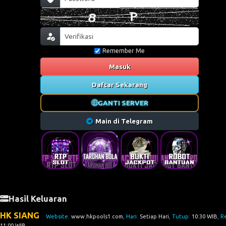
Remember Me
Masuk
Daftar Sekarang
GANTI SERVER
Main di Telegram
Hasil Keluaran
HK SIANG
Website:
www.hkpools1.com
, Hari:
Setiap Hari
, Tutup:
10:30 WIB
, R
11:00 WIB