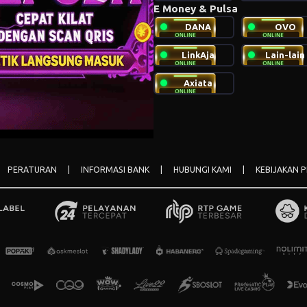
E Money & Pulsa
DANA
OVO
LinkAja
Lain-lain
Axiata
PERATURAN
|
INFORMASI BANK
|
HUBUNGI KAMI
|
KEBIJAKAN P