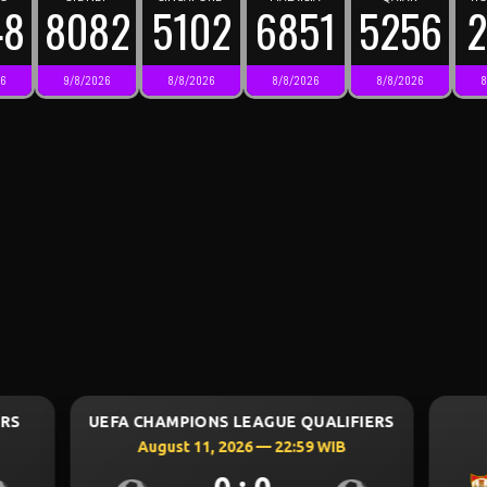
48
8082
5102
6851
5256
2
26
9/8/2026
8/8/2026
8/8/2026
8/8/2026
8
SPAIN LA LIGA
UEF
August 17, 2026 — 02:30 WIB
0 : 0