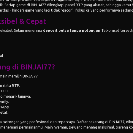
ik. Setiap game di
BINJAI77
dilengkapi panel RTP yang akurat, sehingga kam
rdas - hindari game yang lagi tidak “gacor”, fokus ke yang performnya sedang
sibel & Cepat
leksibel. Selain menerima
deposit pulsa tanpa potongan
Telkomsel, tersed
.
al.
ng di BINJAI77?
main memilih BINJAI77:
an data RTP.
.000.
o menarik lainnya.
endly.
tsApp.
etat.
 potongan yang profesional dan tepercaya. Daftar sekarang di
BINJAI77
, nik
p menemani permainanmu. Main nyaman, peluang menang maksimal, bareng komun