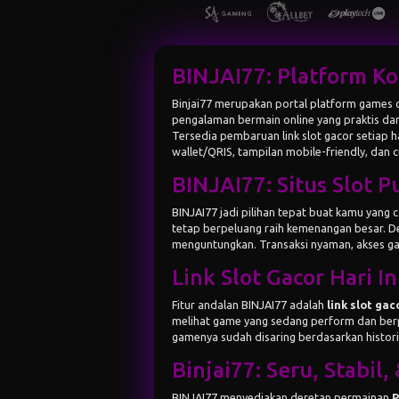
BINJAI77
: Platform K
Binjai77 merupakan portal platform games 
pengalaman bermain online yang praktis dan 
Tersedia pembaruan link slot gacor setiap 
wallet/QRIS, tampilan mobile-friendly, dan 
BINJAI77: Situs Slot P
BINJAI77
jadi pilihan tepat buat kamu yang c
tetap berpeluang raih kemenangan besar. De
menguntungkan. Transaksi nyaman, akses g
Link Slot Gacor Hari I
Fitur andalan BINJAI77 adalah
link
slot gaco
melihat game yang sedang perform dan berpot
gamenya sudah disaring berdasarkan histor
Binjai77: Seru, Stabi
BINJAI77 menyediakan deretan permainan
P