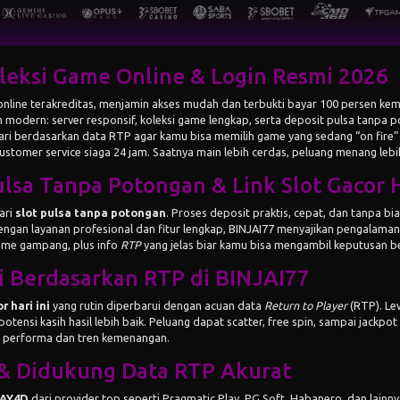
oleksi Game Online & Login Resmi 2026
online terakreditas, menjamin akses mudah dan terbukti bayar 100 persen k
modern: server responsif, koleksi game lengkap, serta deposit pulsa tanpa p
hari berdasarkan data RTP agar kamu bisa memilih game yang sedang “on fire”
customer service siaga 24 jam. Saatnya main lebih cerdas, peluang menang leb
ulsa Tanpa Potongan & Link Slot Gacor H
ari
slot pulsa tanpa potongan
. Proses deposit praktis, cepat, dan tanpa bi
ngan layanan profesional dan fitur lengkap, BINJAI77 menyajikan pengalaman m
ame gampang, plus info
RTP
yang jelas biar kamu bisa mengambil keputusan be
ni Berdasarkan RTP di BINJAI77
r hari ini
yang rutin diperbarui dengan acuan data
Return to Player
(RTP). Le
ensi kasih hasil lebih baik. Peluang dapat scatter, free spin, sampai jackpot
i performa dan tren kemenangan.
l, & Didukung Data RTP Akurat
AY4D
dari provider top seperti Pragmatic Play, PG Soft, Habanero, dan lain