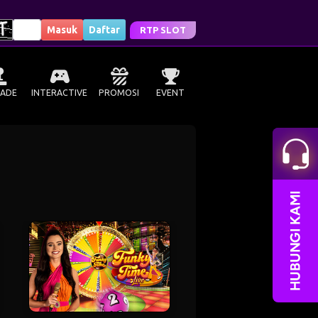
Perhatian Untuk Semua member Binjai77 !!! Segera Download Aplikasi Bin
Masuk
Daftar
RTP SLOT
ADE
INTERACTIVE
PROMOSI
EVENT