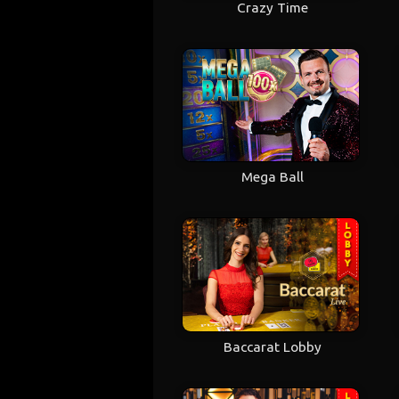
Crazy Time
Mega Ball
Baccarat Lobby