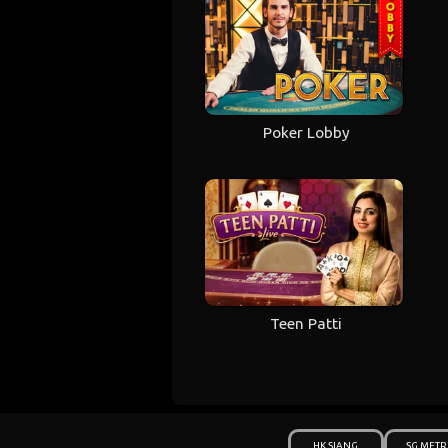
Poker Lobby
Teen Patti
HK SIANG
SG MET