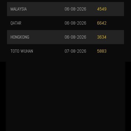
MALAYSIA
06-08-2026
4549
QATAR
06-08-2026
6642
HONGKONG
06-08-2026
3634
TOTO WUHAN
07-08-2026
5883