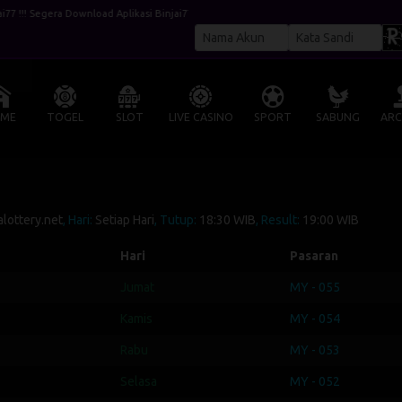
egera Download Aplikasi Binjai77 Untuk Memudahkan Login Ketika Link Terblokir.
ME
TOGEL
SLOT
LIVE CASINO
SPORT
SABUNG
ARC
lottery.net
, Hari:
Setiap Hari
, Tutup:
18:30 WIB
, Result:
19:00 WIB
Hari
Pasaran
Jumat
MY - 055
Kamis
MY - 054
Rabu
MY - 053
Selasa
MY - 052