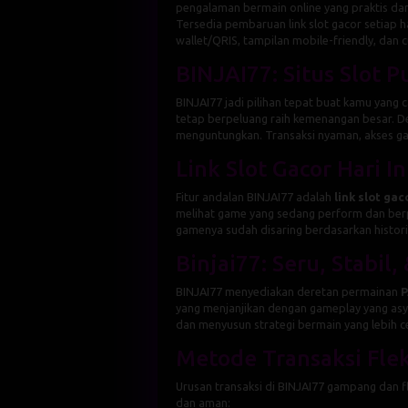
pengalaman bermain online yang praktis dan 
Tersedia pembaruan link slot gacor setiap 
wallet/QRIS, tampilan mobile-friendly, dan 
BINJAI77: Situs Slot P
BINJAI77
jadi pilihan tepat buat kamu yang c
tetap berpeluang raih kemenangan besar. De
menguntungkan. Transaksi nyaman, akses g
Link Slot Gacor Hari I
Fitur andalan BINJAI77 adalah
link
slot gaco
melihat game yang sedang perform dan berpot
gamenya sudah disaring berdasarkan histor
Binjai77: Seru, Stabi
BINJAI77 menyediakan deretan permainan
P
yang menjanjikan dengan gameplay yang asy
dan menyusun strategi bermain yang lebih ce
Metode Transaksi Flek
Urusan transaksi di BINJAI77 gampang dan f
dan aman: