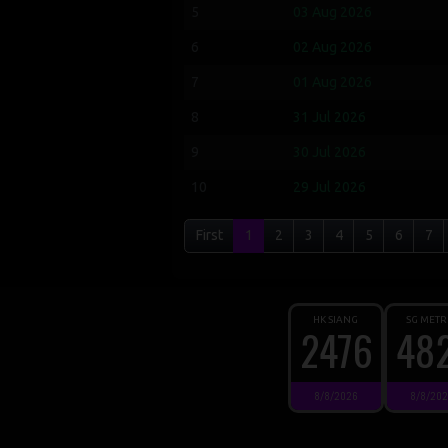
5
03 Aug 2026
6
02 Aug 2026
7
01 Aug 2026
8
31 Jul 2026
9
30 Jul 2026
10
29 Jul 2026
First
1
2
3
4
5
6
7
HK SIANG
SG MET
2476
48
8/8/2026
8/8/20