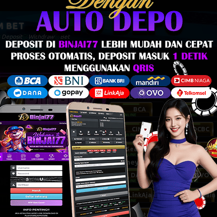
M BET
Deposit
Withdraw
Bet
Bank Lokal
BCA
Mandiri
CIMB
OCBC
SeaBank
Sinarmas
E Money & Pulsa
DANA
OVO
LinkAja
Lain-lain
Axiata