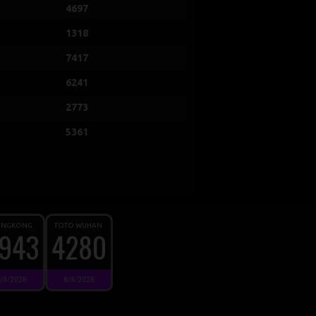
4697
1318
7417
6241
2773
5361
ONGKONG
TOTO WUHAN
943
4280
/8/2026
8/8/2026