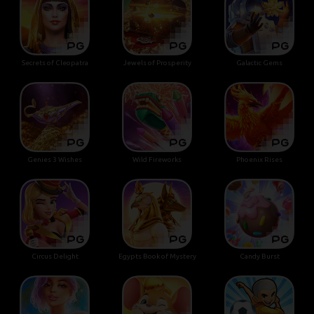
Secrets of Cleopatra
Jewels of Prosperity
Galactic Gems
Genies 3 Wishes
Wild Fireworks
Phoenix Rises
Circus Delight
Egypts Book of Mystery
Candy Burst