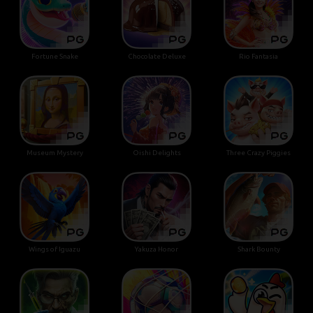
Fortune Snake
Chocolate Deluxe
Rio Fantasia
Museum Mystery
Oishi Delights
Three Crazy Piggies
Wings of Iguazu
Yakuza Honor
Shark Bounty