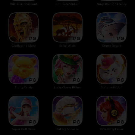
Wild Heist Cashout
Ultimate Striker
Ninja Raccoon Frenzy
Gladiator's Glory
Safari Wilds
Cruise Royale
Fruity Candy
Lucky Clover Riches
Fortune Rabbit
Super Golf Drive
Bakery Bonanza
Rave Party Fever