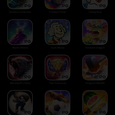
Zombie Outbreak
Futebol Fever
Chicky Run
Mystic Potion
Cash Mania
Fortune Dragon
Werewolf's Hunt
Tsar Treasures
Forge of Wealth