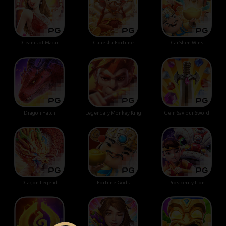
Dreams of Macau
Ganesha Fortune
Cai Shen Wins
Dragon Hatch
Legendary Monkey King
Gem Saviour Sword
Dragon Legend
Fortune Gods
Prosperity Lion