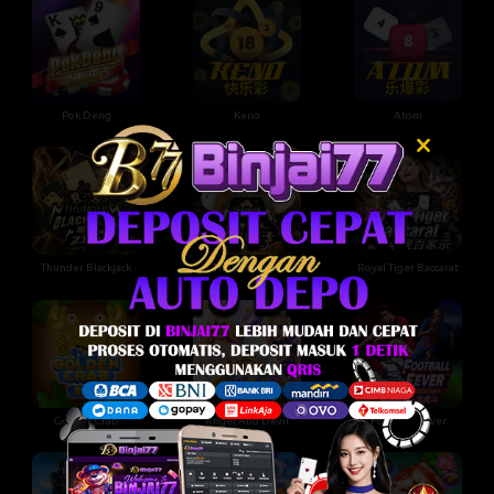
Pok Deng
Keno
Atom
Thunder Blackjack
Thunder Dice
Royal Tiger Baccarat
Golden Crab
Angel And Devil
Football Fever