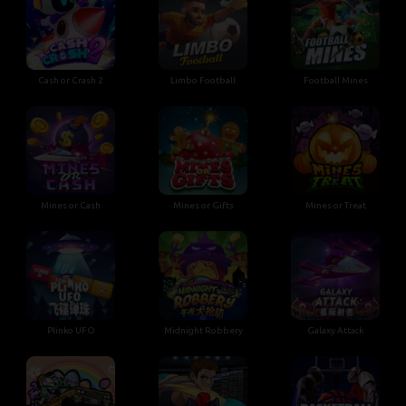
Cash or Crash 2
Limbo Football
Football Mines
Mines or Cash
Mines or Gifts
Mines or Treat
Plinko UFO
Midnight Robbery
Galaxy Attack