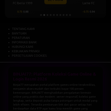
FC Iberia 1999
Larne FC
0.75
0.88
-0.75
0.94
TENTANG KAMI
BANTUAN
PERATURAN
INFORMASI BANK
HUBUNGI KAMI
KEBIJAKAN PRIVASI
PERSETUJUAN COOKIES
BINJAI77
: Platform Koleksi Game Online &
Login Resmi 2026
Binjai77 merupakan portal platform games online terakreditas,
menjamin akses mudah dan terbukti bayar 100 persen
kemenangan. BINJAI77 menghadirkan pengalaman bermain
online yang praktis dan modern: server responsif, koleksi game
lengkap, serta deposit pulsa tanpa potongan untuk modal yang
lebih efisien. Tersedia pembaruan link slot gacor setiap hari
berdasarkan data RTP agar kamu bisa memilih game yang