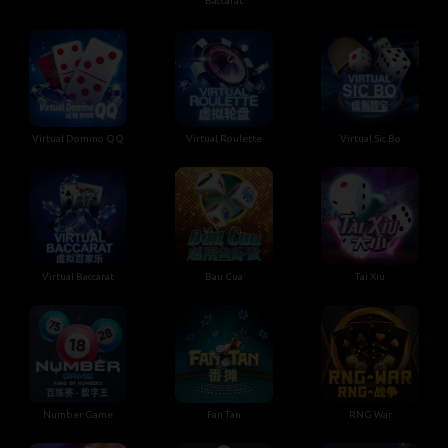
Baccarat
Virtual Domino QQ
Virtual Roulette
Virtual Sic Bo
Virtual Baccarat
Bau Cua
Tai Xiu
Number Game
Fan Tan
RNG War