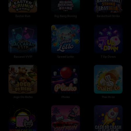
Easter Run
Big Bang Boxing
Basketball Strike
Baccarat VVIP
Speed Lotto
7 Up Down
Jogo Do Bicho
Plinko
Thai Hi-Lo