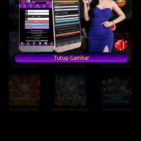
Football Strike
Zodiac Bingo
Koi Bingo
Tutup Gambar
Sheng Xiao Bingo
Caishen Riches Bingo
Chilli Hunter Bingo
Burning Pearl Bingo
Neptune Treasure Bingo
Crypto Mania Bingo