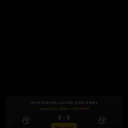
UEFA EUROPA LEAGUE QUALIFIERS
August 11, 2026 — 22:59 WIB
0 : 0
Previous
Next
BET NOW